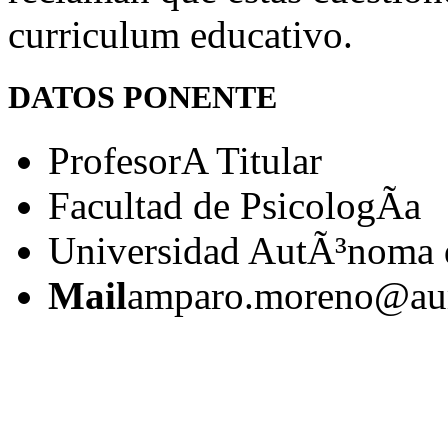
curriculum educativo.
DATOS PONENTE
ProfesorA Titular
Facultad de PsicologÃ­a
Universidad AutÃ³noma 
Mail
amparo.moreno@au